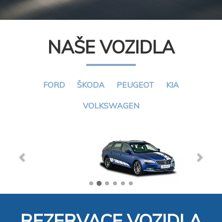
NAŠE VOZIDLA
FORD
ŠKODA
PEUGEOT
KIA
VOLKSWAGEN
Previous
Next
REZERVACE VOZIDLA