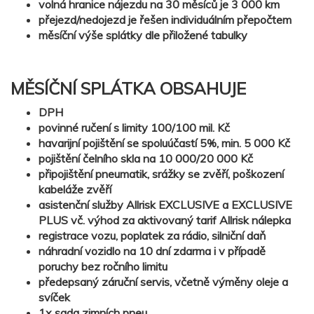
volná hranice nájezdu na 30 měsíců je 3 000 km
přejezd/nedojezd je řešen individuálním přepočtem
měsíční výše splátky dle přiložené tabulky
MĚSÍČNÍ SPLÁTKA OBSAHUJE
DPH
povinné ručení s limity 100/100 mil. Kč
havarijní pojištění se spoluúčastí 5%, min. 5 000 Kč
pojištění čelního skla na 10 000/20 000 Kč
připojištění pneumatik, srážky se zvěří, poškození
kabeláže zvěří
asistenční služby Allrisk EXCLUSIVE a EXCLUSIVE
PLUS vč. výhod za aktivovaný tarif Allrisk nálepka
registrace vozu, poplatek za rádio, silniční daň
náhradní vozidlo na 10 dní zdarma i v případě
poruchy bez ročního limitu
předepsaný záruční servis, včetně výměny oleje a
svíček
1x sada zimních pneu